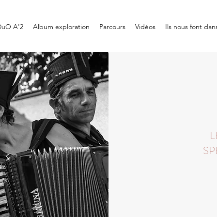
DuO A'2
Album exploration
Parcours
Vidéos
Ils nous font dan
L
SP