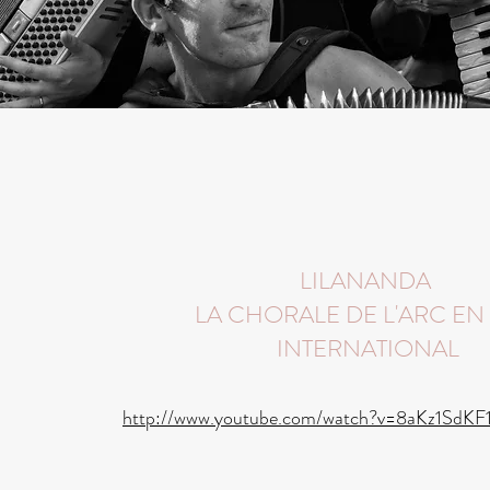
LILANANDA
LA CHORALE DE L'ARC EN 
INTERNATIONAL
http://www.youtube.com/watch?v=8aKz1SdKF1